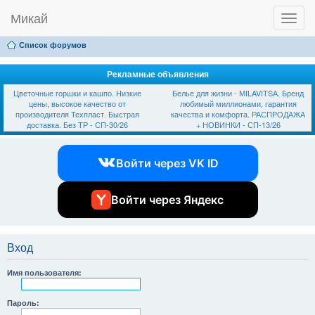
Микай
T
Ссылки
FAQ
Регистрация
Вход
o
g
Список форумов
g
l
e
Рекламные объявления
n
Цветочные горшки и кашпо. Низкие
Белье для жизни - МILAVIТSА. Бренд
a
цены, высокое качество от
любимый миллионами, гарантия
v
производителя Техпласт. Быстрая
качества и комфорта. РАСПРОДАЖА
i
доставка. Без ТР - СП-30/26
+ НОВИНКИ - СП-13/26
g
a
t
Войти через VK ID
i
o
n
Войти через Яндекс
Вход
Имя пользователя:
Пароль: