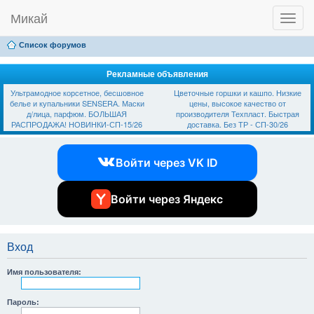
Микай
T
Ссылки
FAQ
Регистрация
Вход
o
g
Список форумов
g
l
e
Рекламные объявления
n
Ультрамодное корсетное, бесшовное
Цветочные горшки и кашпо. Низкие
a
белье и купальники SЕNSЕRА. Маски
цены, высокое качество от
v
д/лица, парфюм. БОЛЬШАЯ
производителя Техпласт. Быстрая
i
РАСПРОДАЖА! НОВИНКИ-СП-15/26
доставка. Без ТР - СП-30/26
g
a
t
Войти через VK ID
i
o
n
Войти через Яндекс
Вход
Имя пользователя:
Пароль: