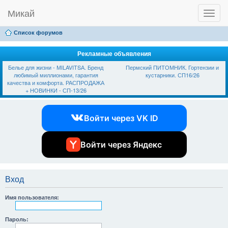
Микай
T
Ссылки
FAQ
Регистрация
Вход
o
g
Список форумов
g
l
e
Рекламные объявления
n
Белье для жизни - МILAVIТSА. Бренд
Пермский ПИТОМНИК. Гортензии и
a
любимый миллионами, гарантия
кустарники. СП16/26
v
качества и комфорта. РАСПРОДАЖА
i
+ НОВИНКИ - СП-13/26
g
a
t
Войти через VK ID
i
o
n
Войти через Яндекс
Вход
Имя пользователя:
Пароль: