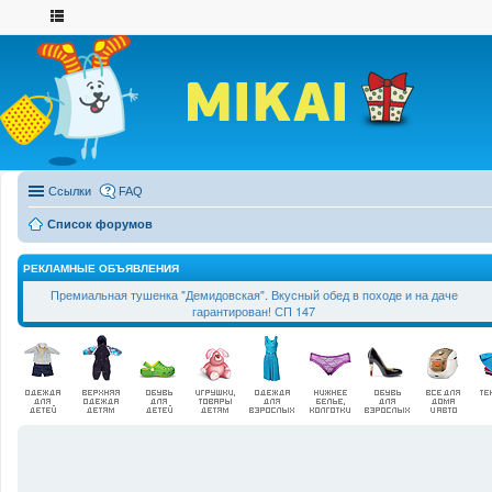
Ссылки
FAQ
Список форумов
РЕКЛАМНЫЕ ОБЪЯВЛЕНИЯ
Премиальная тушенка "Демидовская". Вкусный обед в походе и на даче
гарантирован! СП 147