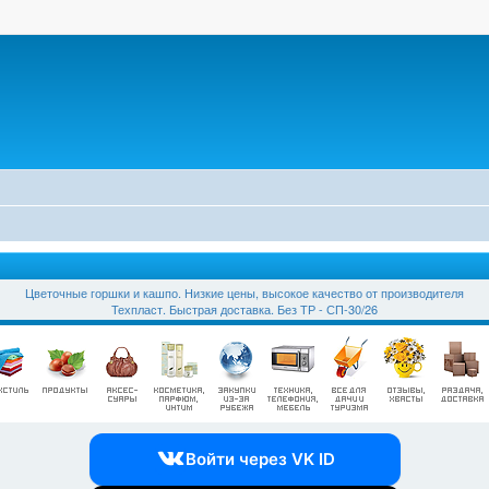
Цветочные горшки и кашпо. Низкие цены, высокое качество от производителя
Техпласт. Быстрая доставка. Без ТР - СП-30/26
Войти через VK ID