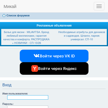
Микай
T
Ссылки
FAQ
Регистрация
Вход
o
g
Список форумов
g
l
e
Рекламные объявления
n
Белье для жизни - МILAVIТSА. Бренд
Необходимые атрибуты для дачников
a
любимый миллионами, гарантия
и садоводов. Шланги, парник
v
качества и комфорта. РАСПРОДАЖА
универсал. СП-10
i
+ НОВИНКИ - СП-13/26
g
a
t
Войти через VK ID
i
o
n
Войти через Яндекс
Вход
Имя пользователя:
Пароль: