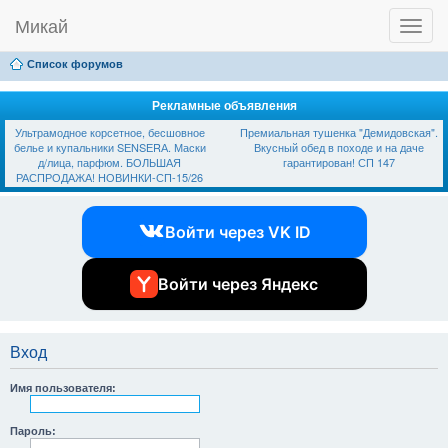
Микай
T
Ссылки
FAQ
Регистрация
Вход
o
g
Список форумов
g
l
e
Рекламные объявления
n
Ультрамодное корсетное, бесшовное
Премиальная тушенка "Демидовская".
a
белье и купальники SЕNSЕRА. Маски
Вкусный обед в походе и на даче
v
д/лица, парфюм. БОЛЬШАЯ
гарантирован! СП 147
i
РАСПРОДАЖА! НОВИНКИ-СП-15/26
g
a
t
Войти через VK ID
i
o
n
Войти через Яндекс
Вход
Имя пользователя:
Пароль: