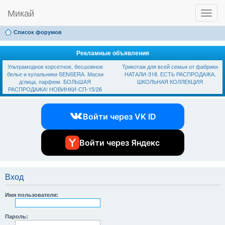
Микай
T
Ссылки
FAQ
Регистрация
Вход
o
g
Список форумов
g
l
e
Рекламные объявления
n
Ультрамодное корсетное, бесшовное
Трикотаж для всей семьи от фабрики
a
белье и купальники SЕNSЕRА. Маски
НАТАЛИ-318. ЕСТЬ РАСПРОДАЖА.
v
д/лица, парфюм. БОЛЬШАЯ
ШКОЛЬНАЯ КОЛЛЕКЦИЯ
i
РАСПРОДАЖА! НОВИНКИ-СП-15/26
g
a
t
Войти через VK ID
i
o
n
Войти через Яндекс
Вход
Имя пользователя:
Пароль: