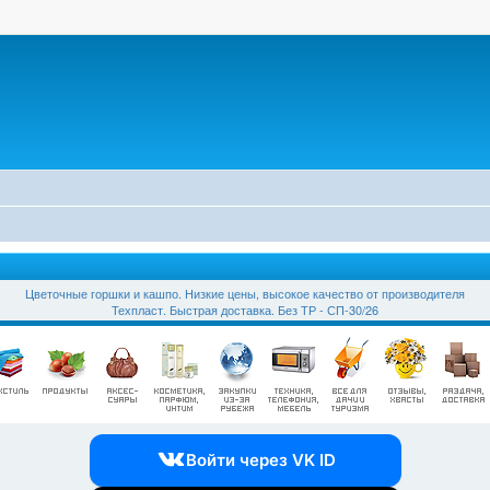
Цветочные горшки и кашпо. Низкие цены, высокое качество от производителя
Техпласт. Быстрая доставка. Без ТР - СП-30/26
Войти через VK ID