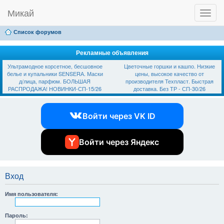
Микай
T
Ссылки
FAQ
Регистрация
Вход
o
g
Список форумов
g
l
e
Рекламные объявления
n
Ультрамодное корсетное, бесшовное
Цветочные горшки и кашпо. Низкие
a
белье и купальники SЕNSЕRА. Маски
цены, высокое качество от
v
д/лица, парфюм. БОЛЬШАЯ
производителя Техпласт. Быстрая
i
РАСПРОДАЖА! НОВИНКИ-СП-15/26
доставка. Без ТР - СП-30/26
g
a
t
Войти через VK ID
i
o
n
Войти через Яндекс
Вход
Имя пользователя:
Пароль: