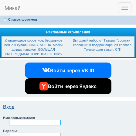
Микай
T
Ссылки
FAQ
Регистрация
Вход
o
g
Список форумов
g
l
e
Рекламные объявления
n
Ультрамодное корсетное, бесшовное
Выгодный набор от Таврии: "сосиски +
a
белье и купальники SЕNSЕRА. Маски
колбаски" в подарок вареная колбаса.
v
д/лица, парфюм. БОЛЬШАЯ
Только один выкуп. СП1
i
РАСПРОДАЖА! НОВИНКИ-СП-15/26
g
a
t
Войти через VK ID
i
o
n
Войти через Яндекс
Вход
Имя пользователя:
Пароль: