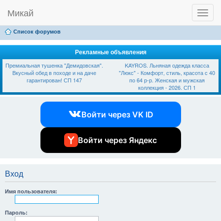
Микай
T
Ссылки
FAQ
Регистрация
Вход
o
g
Список форумов
g
l
e
Рекламные объявления
n
Премиальная тушенка "Демидовская".
KAYROS. Льняная одежда класса
a
Вкусный обед в походе и на даче
"Люкс" - Комфорт, стиль, красота с 40
v
гарантирован! СП 147
по 64 р-р. Женская и мужская
i
коллекция - 2026. СП 1
g
a
t
Войти через VK ID
i
o
n
Войти через Яндекс
Вход
Имя пользователя:
Пароль: