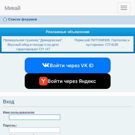
Микай
T
Ссылки
FAQ
Регистрация
Вход
o
g
Список форумов
g
l
e
Рекламные объявления
n
Премиальная тушенка "Демидовская".
Пермский ПИТОМНИК. Гортензии и
a
Вкусный обед в походе и на даче
кустарники. СП16/26
v
гарантирован! СП 147
i
g
a
Войти через VK ID
t
i
o
n
Войти через Яндекс
Вход
Имя пользователя:
Пароль: