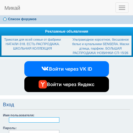
Микай
T
Ссылки
FAQ
Регистрация
Вход
o
g
Список форумов
g
l
e
Рекламные объявления
n
Трикотаж для всей семьи от фабрики
Ультрамодное корсетное, бесшовное
a
НАТАЛИ-318. ЕСТЬ РАСПРОДАЖА.
белье и купальники SЕNSЕRА. Маски
v
ШКОЛЬНАЯ КОЛЛЕКЦИЯ
д/лица, парфюм. БОЛЬШАЯ
i
РАСПРОДАЖА! НОВИНКИ-СП-15/26
g
a
t
Войти через VK ID
i
o
n
Войти через Яндекс
Вход
Имя пользователя:
Пароль: