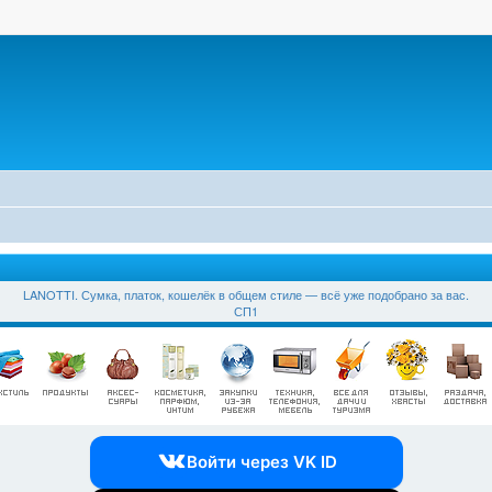
LANOTTI. Сумка, платок, кошелёк в общем стиле — всё уже подобрано за вас.
СП1
Войти через VK ID