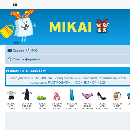
Ссылки
FAQ
Список форумов
РЕКЛАМНЫЕ ОБЪЯВЛЕНИЯ
Белье для жизни - МILAVIТSА. Бренд любимый миллионами, гарантия качества
и комфорта. РАСПРОДАЖА + НОВИНКИ - СП-13/26