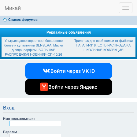
Микай
T
Ссылки
FAQ
Регистрация
Вход
o
g
Список форумов
g
l
e
Рекламные объявления
n
Ультрамодное корсетное, бесшовное
Трикотаж для всей семьи от фабрики
a
белье и купальники SЕNSЕRА. Маски
НАТАЛИ-318. ЕСТЬ РАСПРОДАЖА.
v
д/лица, парфюм. БОЛЬШАЯ
ШКОЛЬНАЯ КОЛЛЕКЦИЯ
i
РАСПРОДАЖА! НОВИНКИ-СП-15/26
g
a
t
Войти через VK ID
i
o
n
Войти через Яндекс
Вход
Имя пользователя:
Пароль: