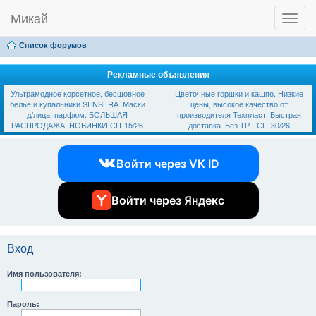
Микай
T
Ссылки
FAQ
Регистрация
Вход
o
g
Список форумов
g
l
e
Рекламные объявления
n
Ультрамодное корсетное, бесшовное
Цветочные горшки и кашпо. Низкие
a
белье и купальники SЕNSЕRА. Маски
цены, высокое качество от
v
д/лица, парфюм. БОЛЬШАЯ
производителя Техпласт. Быстрая
i
РАСПРОДАЖА! НОВИНКИ-СП-15/26
доставка. Без ТР - СП-30/26
g
a
t
Войти через VK ID
i
o
n
Войти через Яндекс
Вход
Имя пользователя:
Пароль: