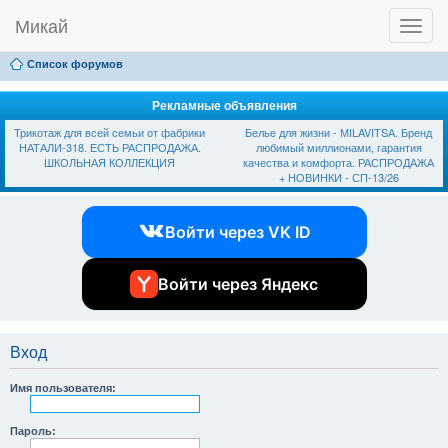
Микай
T
Ссылки
FAQ
Регистрация
Вход
o
g
Список форумов
g
l
e
Рекламные объявления
n
Трикотаж для всей семьи от фабрики
Белье для жизни - МILAVIТSА. Бренд
a
НАТАЛИ-318. ЕСТЬ РАСПРОДАЖА.
любимый миллионами, гарантия
v
ШКОЛЬНАЯ КОЛЛЕКЦИЯ
качества и комфорта. РАСПРОДАЖА
i
+ НОВИНКИ - СП-13/26
g
a
t
Войти через VK ID
i
o
n
Войти через Яндекс
Вход
Имя пользователя:
Пароль: