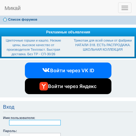
Микай
T
Ссылки
FAQ
Регистрация
Вход
o
g
Список форумов
g
l
e
Рекламные объявления
n
Цветочные горшки и кашпо. Низкие
Трикотаж для всей семьи от фабрики
a
цены, высокое качество от
НАТАЛИ-318. ЕСТЬ РАСПРОДАЖА.
v
производителя Техпласт. Быстрая
ШКОЛЬНАЯ КОЛЛЕКЦИЯ
i
доставка. Без ТР - СП-30/26
g
a
t
Войти через VK ID
i
o
n
Войти через Яндекс
Вход
Имя пользователя:
Пароль: