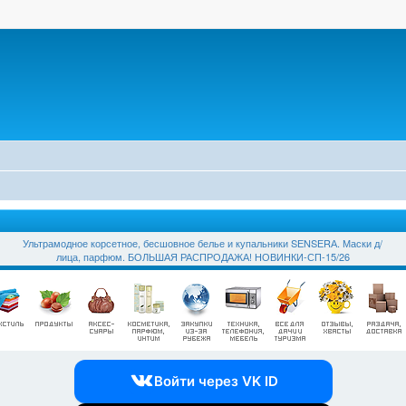
Ультрамодное корсетное, бесшовное белье и купальники SЕNSЕRА. Маски д/
лица, парфюм. БОЛЬШАЯ РАСПРОДАЖА! НОВИНКИ-СП-15/26
Войти через VK ID