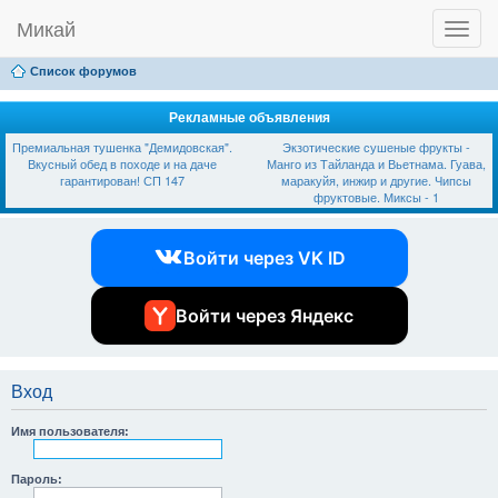
Микай
T
Ссылки
FAQ
Регистрация
Вход
o
g
Список форумов
g
l
e
Рекламные объявления
n
Премиальная тушенка "Демидовская".
Экзотические сушеные фрукты -
a
Вкусный обед в походе и на даче
Манго из Тайланда и Вьетнама. Гуава,
v
гарантирован! СП 147
маракуйя, инжир и другие. Чипсы
i
фруктовые. Миксы - 1
g
a
t
Войти через VK ID
i
o
n
Войти через Яндекс
Вход
Имя пользователя:
Пароль: