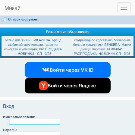
Микай
T
Ссылки
FAQ
Регистрация
Вход
o
g
Список форумов
g
l
e
Рекламные объявления
n
Белье для жизни - МILAVIТSА. Бренд
Ультрамодное корсетное, бесшовное
a
любимый миллионами, гарантия
белье и купальники SЕNSЕRА. Маски
v
качества и комфорта. РАСПРОДАЖА
д/лица, парфюм. БОЛЬШАЯ
i
+ НОВИНКИ - СП-13/26
РАСПРОДАЖА! НОВИНКИ-СП-15/26
g
a
t
Войти через VK ID
i
o
n
Войти через Яндекс
Вход
Имя пользователя:
Пароль: