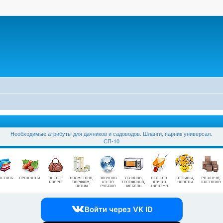
Необходимые атрибуты для дачников и садоводов. Шланги, парник универсал.
СП-10
Войти через VK ID