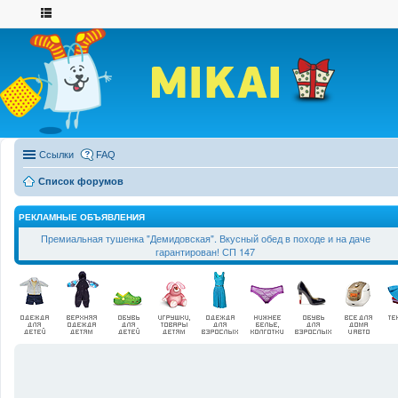
Ссылки
FAQ
Список форумов
РЕКЛАМНЫЕ ОБЪЯВЛЕНИЯ
Премиальная тушенка "Демидовская". Вкусный обед в походе и на даче
гарантирован! СП 147