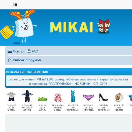
Ссылки
FAQ
Список форумов
РЕКЛАМНЫЕ ОБЪЯВЛЕНИЯ
Белье для жизни - МILAVIТSА. Бренд любимый миллионами, гарантия качества
и комфорта. РАСПРОДАЖА + НОВИНКИ - СП-13/26