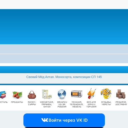
Свежий Мёд Алтая. Моносорта, композиции СП 145
Войти через VK ID