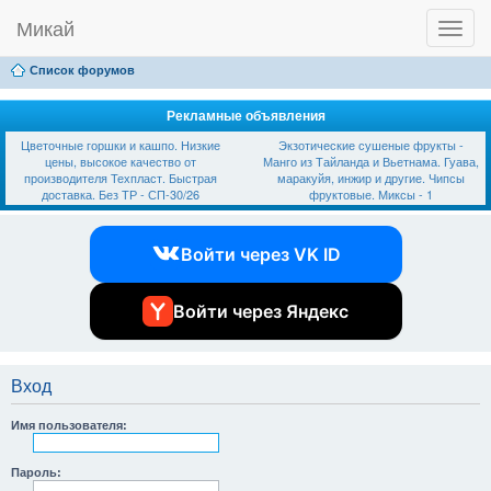
Микай
T
Ссылки
FAQ
Регистрация
Вход
o
g
Список форумов
g
l
e
Рекламные объявления
n
Цветочные горшки и кашпо. Низкие
Экзотические сушеные фрукты -
a
цены, высокое качество от
Манго из Тайланда и Вьетнама. Гуава,
v
производителя Техпласт. Быстрая
маракуйя, инжир и другие. Чипсы
i
доставка. Без ТР - СП-30/26
фруктовые. Миксы - 1
g
a
t
Войти через VK ID
i
o
n
Войти через Яндекс
Вход
Имя пользователя:
Пароль: