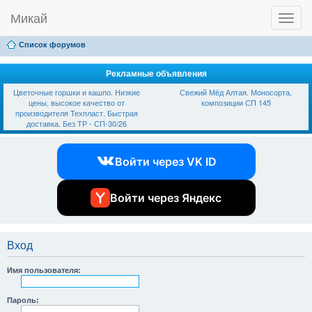
Микай
T
Ссылки
FAQ
Регистрация
Вход
o
g
Список форумов
g
l
e
Рекламные объявления
n
Цветочные горшки и кашпо. Низкие
Свежий Мёд Алтая. Моносорта,
a
цены, высокое качество от
композиции СП 145
v
производителя Техпласт. Быстрая
i
доставка. Без ТР - СП-30/26
g
a
t
Войти через VK ID
i
o
n
Войти через Яндекс
Вход
Имя пользователя:
Пароль: