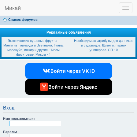
Микай
T
Ссылки
FAQ
Регистрация
Вход
o
g
Список форумов
g
l
e
Рекламные объявления
n
Экзотические сушеные фрукты -
Необходимые атрибуты для дачников
a
Манго из Тайланда и Вьетнама. Гуава,
и садоводов. Шланги, парник
v
маракуйя, инжир и другие. Чипсы
универсал. СП-10
i
фруктовые. Миксы - 1
g
a
t
Войти через VK ID
i
o
n
Войти через Яндекс
Вход
Имя пользователя:
Пароль: