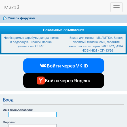
Микай
T
Ссылки
FAQ
Регистрация
Вход
o
g
Список форумов
g
l
e
Рекламные объявления
n
Необходимые атрибуты для дачников
Белье для жизни - МILAVIТSА. Бренд
a
и садоводов. Шланги, парник
любимый миллионами, гарантия
v
универсал. СП-10
качества и комфорта. РАСПРОДАЖА
i
+ НОВИНКИ - СП-13/26
g
a
t
Войти через VK ID
i
o
n
Войти через Яндекс
Вход
Имя пользователя:
Пароль: