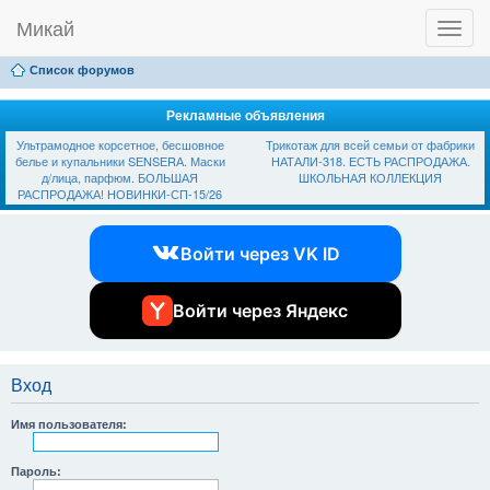
Микай
T
Ссылки
FAQ
Регистрация
Вход
o
g
Список форумов
g
l
e
Рекламные объявления
n
Ультрамодное корсетное, бесшовное
Трикотаж для всей семьи от фабрики
a
белье и купальники SЕNSЕRА. Маски
НАТАЛИ-318. ЕСТЬ РАСПРОДАЖА.
v
д/лица, парфюм. БОЛЬШАЯ
ШКОЛЬНАЯ КОЛЛЕКЦИЯ
i
РАСПРОДАЖА! НОВИНКИ-СП-15/26
g
a
t
Войти через VK ID
i
o
n
Войти через Яндекс
Вход
Имя пользователя:
Пароль: