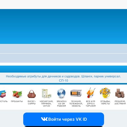
Необходимые атрибуты для дачников и садоводов. Шланги, парник универсал.
СП-10
Войти через VK ID