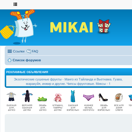
Ссылки
FAQ
Список форумов
РЕКЛАМНЫЕ ОБЪЯВЛЕНИЯ
Экзотические сушеные фрукты - Манго из Тайланда и Вьетнама. Гуава,
маракуйя, инжир и другие. Чипсы фруктовые. Миксы - 1