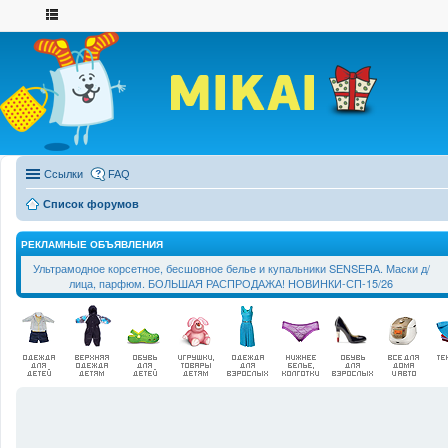
Ссылки
FAQ
Список форумов
РЕКЛАМНЫЕ ОБЪЯВЛЕНИЯ
Ультрамодное корсетное, бесшовное белье и купальники SЕNSЕRА. Маски д/
лица, парфюм. БОЛЬШАЯ РАСПРОДАЖА! НОВИНКИ-СП-15/26