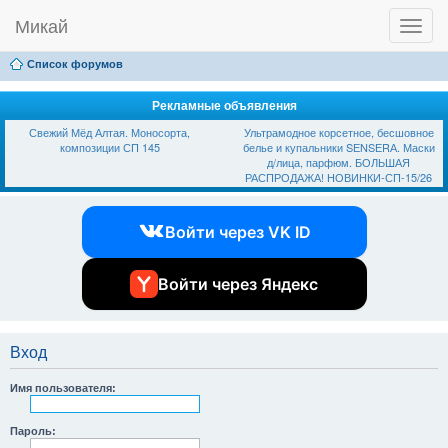
Микай
T
Ссылки
FAQ
Регистрация
Вход
o
g
Список форумов
g
l
e
Рекламные объявления
n
Свежий Мёд Алтая. Моносорта,
Ультрамодное корсетное, бесшовное
a
композиции СП 145
белье и купальники SЕNSЕRА. Маски
v
д/лица, парфюм. БОЛЬШАЯ
i
РАСПРОДАЖА! НОВИНКИ-СП-15/26
g
a
t
Войти через VK ID
i
o
n
Войти через Яндекс
Вход
Имя пользователя:
Пароль: