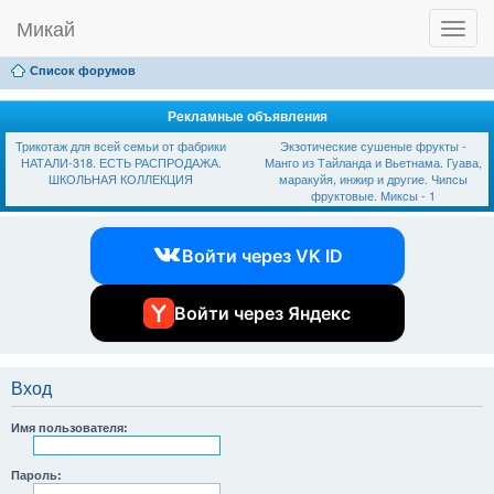
Микай
T
Ссылки
FAQ
Регистрация
Вход
o
g
Список форумов
g
l
e
Рекламные объявления
n
Трикотаж для всей семьи от фабрики
Экзотические сушеные фрукты -
a
НАТАЛИ-318. ЕСТЬ РАСПРОДАЖА.
Манго из Тайланда и Вьетнама. Гуава,
v
ШКОЛЬНАЯ КОЛЛЕКЦИЯ
маракуйя, инжир и другие. Чипсы
i
фруктовые. Миксы - 1
g
a
t
Войти через VK ID
i
o
n
Войти через Яндекс
Вход
Имя пользователя:
Пароль: