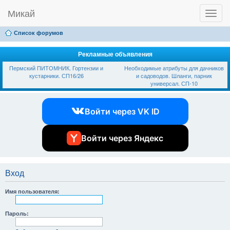
Микай
T
Ссылки
FAQ
Регистрация
Вход
o
g
Список форумов
g
l
e
Рекламные объявления
n
Пермский ПИТОМНИК. Гортензии и
Необходимые атрибуты для дачников
a
кустарники. СП16/26
и садоводов. Шланги, парник
v
универсал. СП-10
i
g
a
Войти через VK ID
t
i
o
n
Войти через Яндекс
Вход
Имя пользователя:
Пароль: