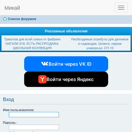
Микай
T
Ссылки
FAQ
Регистрация
Вход
o
g
Список форумов
g
l
e
Рекламные объявления
n
Трикотаж для всей семьи от фабрики
Необходимые атрибуты для дачников
a
НАТАЛИ-318. ЕСТЬ РАСПРОДАЖА.
и садоводов. Шланги, парник
v
ШКОЛЬНАЯ КОЛЛЕКЦИЯ
универсал. СП-10
i
g
a
Войти через VK ID
t
i
o
n
Войти через Яндекс
Вход
Имя пользователя:
Пароль: