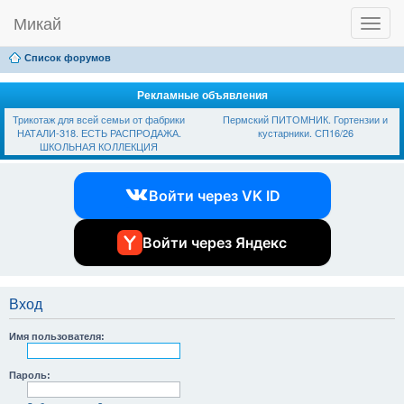
Микай
T
Ссылки
FAQ
Регистрация
Вход
o
g
Список форумов
g
l
e
Рекламные объявления
n
Трикотаж для всей семьи от фабрики
Пермский ПИТОМНИК. Гортензии и
a
НАТАЛИ-318. ЕСТЬ РАСПРОДАЖА.
кустарники. СП16/26
v
ШКОЛЬНАЯ КОЛЛЕКЦИЯ
i
g
a
Войти через VK ID
t
i
o
n
Войти через Яндекс
Вход
Имя пользователя:
Пароль: