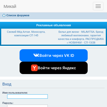
Микай
T
Ссылки
FAQ
Регистрация
Вход
o
g
Список форумов
g
l
e
Рекламные объявления
n
Свежий Мёд Алтая. Моносорта,
Белье для жизни - МILAVIТSА. Бренд
a
композиции СП 145
любимый миллионами, гарантия
v
качества и комфорта. РАСПРОДАЖА
i
+ НОВИНКИ - СП-13/26
g
a
t
Войти через VK ID
i
o
n
Войти через Яндекс
Вход
Имя пользователя:
Пароль: