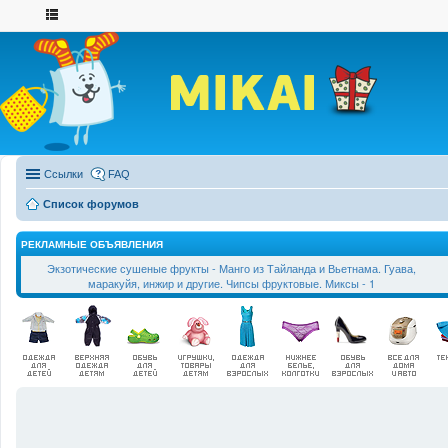
Ссылки
FAQ
Список форумов
РЕКЛАМНЫЕ ОБЪЯВЛЕНИЯ
Экзотические сушеные фрукты - Манго из Тайланда и Вьетнама. Гуава,
маракуйя, инжир и другие. Чипсы фруктовые. Миксы - 1