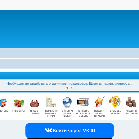
Необходимые атрибуты для дачников и садоводов. Шланги, парник универсал.
СП-10
Войти через VK ID