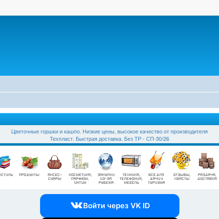
Цветочные горшки и кашпо. Низкие цены, высокое качество от производителя
Техпласт. Быстрая доставка. Без ТР - СП-30/26
Войти через VK ID