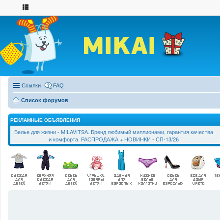
Ссылки
FAQ
Список форумов
РЕКЛАМНЫЕ ОБЪЯВЛЕНИЯ
Белье для жизни - МILAVIТSА. Бренд любимый миллионами, гарантия качества
и комфорта. РАСПРОДАЖА + НОВИНКИ - СП-13/26