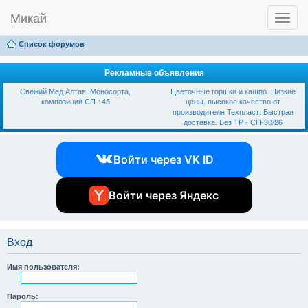
Микай
T
Ссылки
FAQ
Регистрация
Вход
o
g
Список форумов
g
l
e
Рекламные объявления
n
Свежий Мёд Алтая. Моносорта,
Цветочные горшки и кашпо. Низкие
a
композиции СП 145
цены, высокое качество от
v
производителя Техпласт. Быстрая
i
доставка. Без ТР - СП-30/26
g
a
t
Войти через VK ID
i
o
n
Войти через Яндекс
Вход
Имя пользователя:
Пароль: