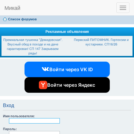
Микай
T
Ссылки
FAQ
Регистрация
Вход
o
g
Список форумов
g
l
e
Рекламные объявления
n
Премиальная тушенка "Демидовская".
Пермский ПИТОМНИК. Гортензии и
a
Вкусный обед в походе и на даче
кустарники. СП16/26
v
гарантирован! СП 147 Закрываем
i
ряды!
g
a
t
Войти через VK ID
i
o
n
Войти через Яндекс
Вход
Имя пользователя:
Пароль: