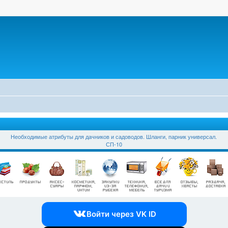
Необходимые атрибуты для дачников и садоводов. Шланги, парник универсал.
СП-10
Войти через VK ID