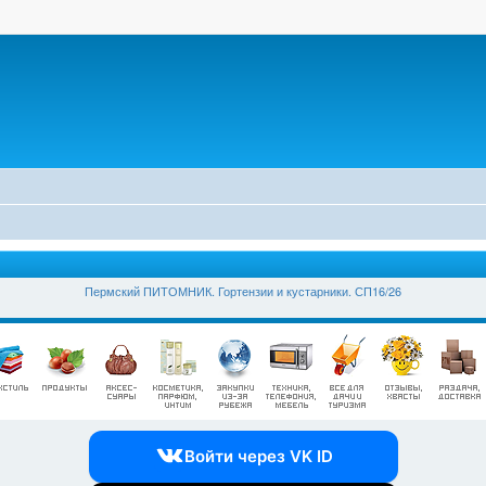
Пермский ПИТОМНИК. Гортензии и кустарники. СП16/26
Войти через VK ID