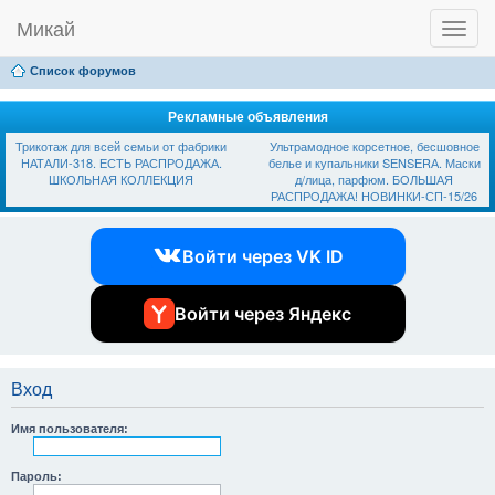
Микай
T
Ссылки
FAQ
Регистрация
Вход
o
g
Список форумов
g
l
e
Рекламные объявления
n
Трикотаж для всей семьи от фабрики
Ультрамодное корсетное, бесшовное
a
НАТАЛИ-318. ЕСТЬ РАСПРОДАЖА.
белье и купальники SЕNSЕRА. Маски
v
ШКОЛЬНАЯ КОЛЛЕКЦИЯ
д/лица, парфюм. БОЛЬШАЯ
i
РАСПРОДАЖА! НОВИНКИ-СП-15/26
g
a
t
Войти через VK ID
i
o
n
Войти через Яндекс
Вход
Имя пользователя:
Пароль: