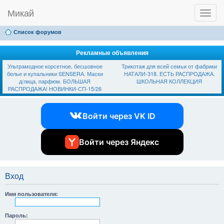
Микай
T
Ссылки
FAQ
Регистрация
Вход
o
g
Список форумов
g
l
e
Рекламные объявления
n
Ультрамодное корсетное, бесшовное
Трикотаж для всей семьи от фабрики
a
белье и купальники SЕNSЕRА. Маски
НАТАЛИ-318. ЕСТЬ РАСПРОДАЖА.
v
д/лица, парфюм. БОЛЬШАЯ
ШКОЛЬНАЯ КОЛЛЕКЦИЯ
i
РАСПРОДАЖА! НОВИНКИ-СП-15/26
g
a
t
Войти через VK ID
i
o
n
Войти через Яндекс
Вход
Имя пользователя:
Пароль: