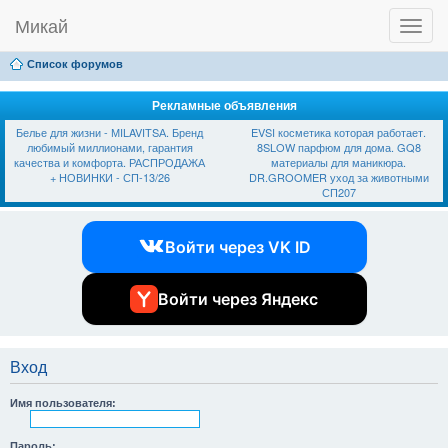
Микай
T
Ссылки
FAQ
Регистрация
Вход
o
g
Список форумов
g
l
e
Рекламные объявления
n
Белье для жизни - МILAVIТSА. Бренд
EVSI косметика которая работает.
a
любимый миллионами, гарантия
8SLOW парфюм для дома. GQ8
v
качества и комфорта. РАСПРОДАЖА
материалы для маникюра.
i
+ НОВИНКИ - СП-13/26
DR.GROOMER уход за животными
g
СП207
a
t
i
Войти через VK ID
o
n
Войти через Яндекс
Вход
Имя пользователя:
Пароль: