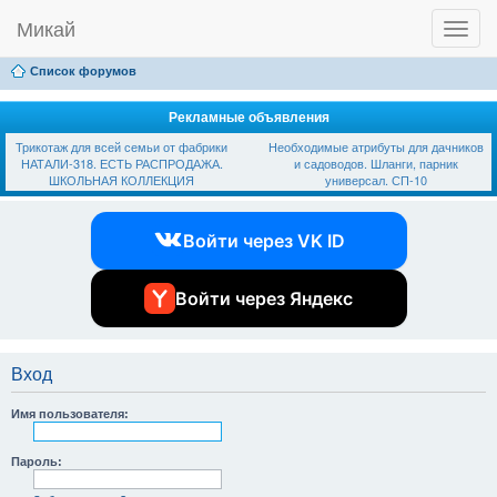
Микай
T
Ссылки
FAQ
Регистрация
Вход
o
g
Список форумов
g
l
e
Рекламные объявления
n
Трикотаж для всей семьи от фабрики
Необходимые атрибуты для дачников
a
НАТАЛИ-318. ЕСТЬ РАСПРОДАЖА.
и садоводов. Шланги, парник
v
ШКОЛЬНАЯ КОЛЛЕКЦИЯ
универсал. СП-10
i
g
a
Войти через VK ID
t
i
o
n
Войти через Яндекс
Вход
Имя пользователя:
Пароль: