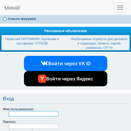
Микай
T
Ссылки
FAQ
Регистрация
Вход
o
g
Список форумов
g
l
e
Рекламные объявления
n
Пермский ПИТОМНИК. Гортензии и
Необходимые атрибуты для дачников
a
кустарники. СП16/26
и садоводов. Шланги, парник
v
универсал. СП-10
i
g
a
Войти через VK ID
t
i
o
n
Войти через Яндекс
Вход
Имя пользователя:
Пароль: