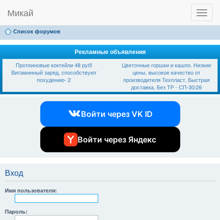
Микай
T
Ссылки
FAQ
Регистрация
Вход
o
g
Список форумов
g
l
e
Рекламные объявления
n
Протеиновые коктейли 48 руб!
Цветочные горшки и кашпо. Низкие
a
Витаминный заряд, способствуют
цены, высокое качество от
v
похудению- 2
производителя Техпласт. Быстрая
i
доставка. Без ТР - СП-30/26
g
a
t
Войти через VK ID
i
o
n
Войти через Яндекс
Вход
Имя пользователя:
Пароль: