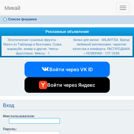
Микай
T
Ссылки
FAQ
Регистрация
Вход
o
g
Список форумов
g
l
e
Рекламные объявления
n
Экзотические сушеные фрукты -
Белье для жизни - МILAVIТSА. Бренд
a
Манго из Тайланда и Вьетнама. Гуава,
любимый миллионами, гарантия
v
маракуйя, инжир и другие. Чипсы
качества и комфорта. РАСПРОДАЖА
i
фруктовые. Миксы - 1
+ НОВИНКИ - СП-13/26
g
a
t
Войти через VK ID
i
o
n
Войти через Яндекс
Вход
Имя пользователя:
Пароль: